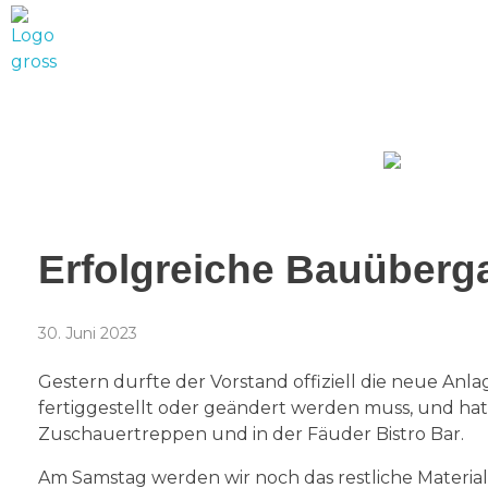
Tennisclub Neufeld
Let's play tennis, padel & pickleball
Erfolgreiche Bauüberg
30. Juni 2023
Gestern durfte der Vorstand offiziell die neue Anl
fertiggestellt oder geändert werden muss, und hatt
Zuschauertreppen und in der Fäuder Bistro Bar.
Am Samstag werden wir noch das restliche Material