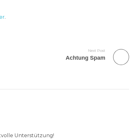
er
.
Next Post
Achtung Spam
tvolle Unterstützung!